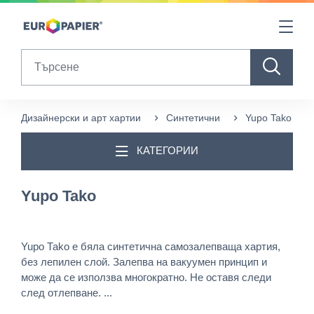
Table Of Content
Други продукти, които може да ви харесат
sr.skip-to.main-content
sr.skip-to.table-of-contents
sr.skip-to.main-navigation
Search
Дизайнерски и арт хартии
Синтетични
Yupo Tako
КАТЕГОРИИ
Yupo Tako
Yupo Таkо е бяла синтетична самозалепваща хартия,
без лепилен слой. Залепва на вакуумен принцип и
може да се използва многократно. Не оставя следи
след отлепване. ...