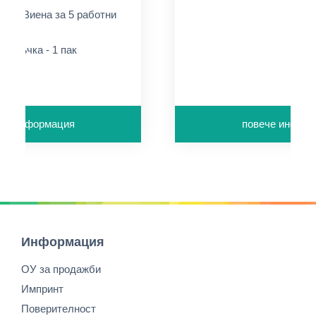
т ЦС Виена за 5 работни
поръчка - 1 пак
г/м2
че информация
повече инфор
Информация
ОУ за продажби
Импринт
Поверителност