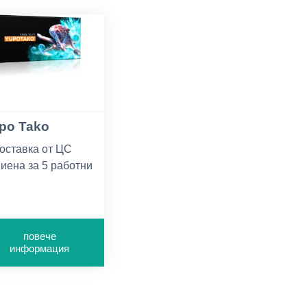
po Tako
оставка от ЦС
иена за 5 работни
ни
инимум за
оръчка - 1 пак
повече
рамаж 220г/м2
информация