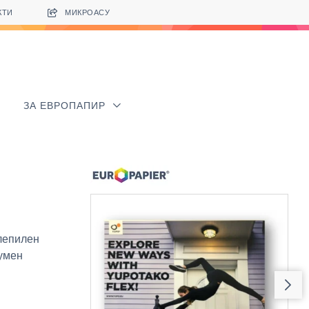
КТИ
МИКРОАСУ
ЗА ЕВРОПАПИР
 лепилен
уумен