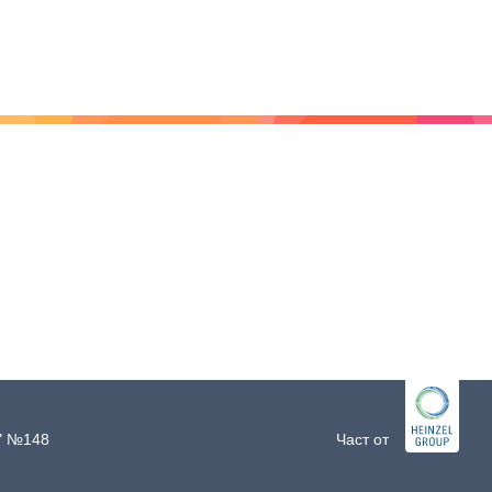
и" №148
Част от