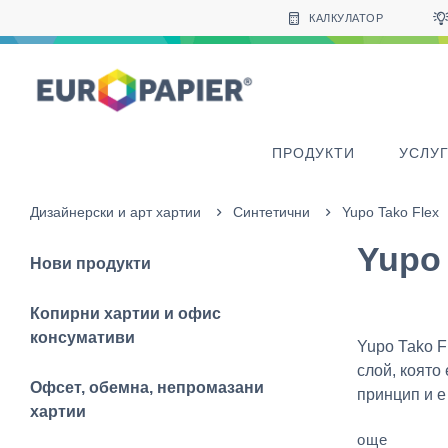
Table Of Content
Други продукти, които може да ви харесат
sr.skip-to.main-content
sr.skip-to.table-of-contents
sr.skip-to.main-navigation
КАЛКУЛАТОР
ПРОДУКТИ
УСЛУ
Дизайнерски и арт хартии
Синтетични
Yupo Tako Flex
Yupo 
Нови продукти
Копирни хартии и офис
консумативи
Yupo Таkо F
слой, която
Офсет, обемна, непромазани
принцип и е з
хартии
още