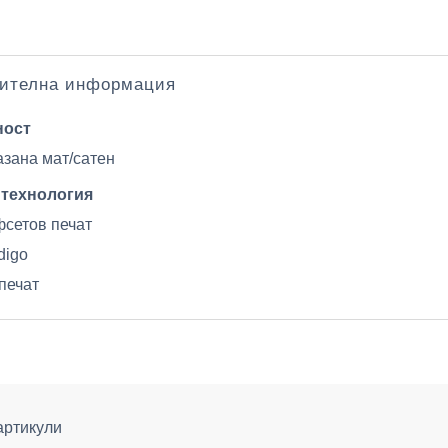
ителна информация
ност
зана мат/сатен
 технология
сетов печат
digo
печат
артикули