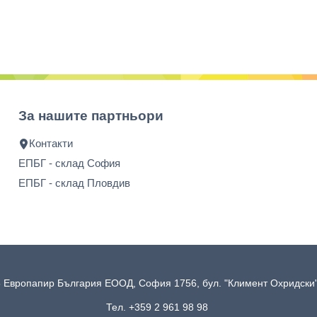
За нашите партньори
Контакти
ЕПБГ - склад София
ЕПБГ - склад Пловдив
 Европапир България ЕООД, София 1756, бул. "Климент Охридск
Тел. +359 2 961 98 98