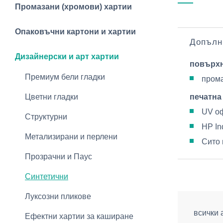
Промазани (хромови) хартии
Опаковъчни картони и хартии
Допълн
Дизайнерски и арт хартии
повърх
Премиум бели гладки
прома
Цветни гладки
печатна
UV оф
Структурни
HP In
Метализирани и перлени
Сито 
Прозрачни и Паус
Синтетични
Луксозни пликове
всички 
Ефектни хартии за каширане