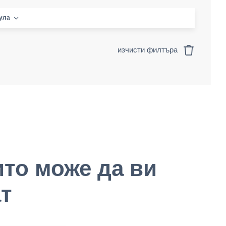
кула
изчисти филтъра
ито може да ви
т