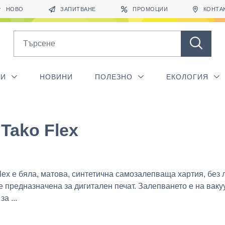
НОВО
ЗАПИТВАНЕ
ПРОМОЦИИ
КОНТА
Search
ГИ
НОВИНИ
ПОЛЕЗНО
ЕКОЛОГИЯ
Tako Flex
lex е бяла, матова, синтетична самозалепваща хартия, без
 е предназначена за дигитален печат. Залепването е на вак
а ...