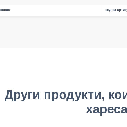
жение
код на арти
Други продукти, ко
хареса