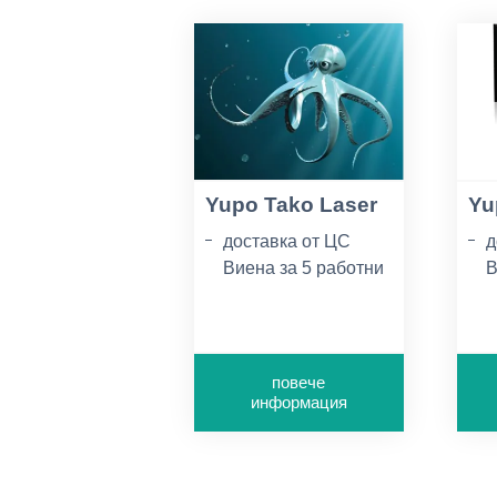
Yupo Tako Laser
Yu
доставка от ЦС
д
Виена за 5 работни
В
дни
д
минимум за
м
поръчка - 1 пак
п
повече
грамаж 254г/м2
г
информация