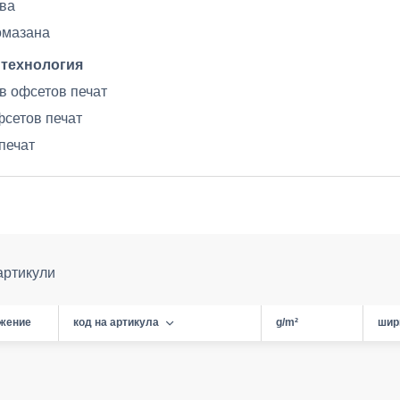
ва
омазана
 технология
в офсетов печат
сетов печат
печат
артикули
жение
код на артикула
g/m²
шир