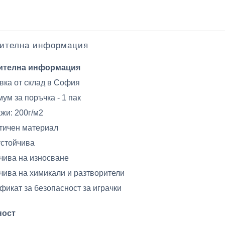
ителна информация
ителна информация
вка от склад в София
ум за поръчка - 1 пак
жи: 200г/м2
тичен материал
устойчива
чива на износване
чива на химикали и разтворители
фикат за безопасност за играчки
ност