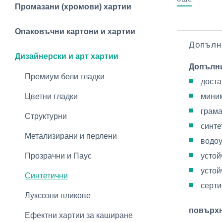
Промазани (хромови) хартии
Опаковъчни картони и хартии
Допълн
Дизайнерски и арт хартии
Допълн
Премиум бели гладки
доста
Цветни гладки
миним
грама
Структурни
синте
Метализирани и перлени
водо
Прозрачни и Паус
устой
устой
Синтетични
серти
Луксозни пликове
повърх
Ефектни хартии за каширане