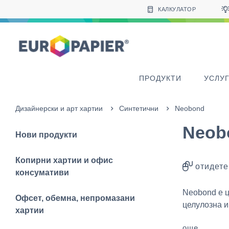
Table Of Content
sr.skip-to.main-content
sr.skip-to.table-of-contents
sr.skip-to.main-navigation
КАЛКУЛАТОР
ПРОДУКТИ
УСЛУ
Дизайнерски и арт хартии
Синтетични
Neobond
Neob
Нови продукти
Копирни хартии и офис
отидете
консумативи
Neobond е ц
Офсет, обемна, непромазани
целулозна и
хартии
още