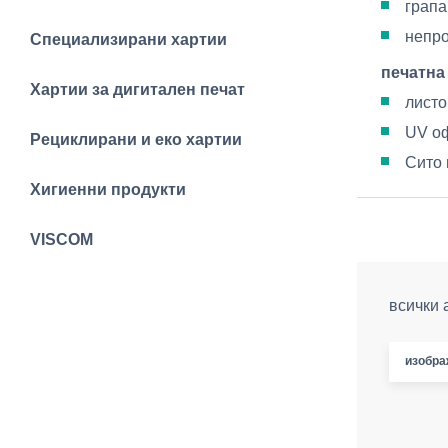
грапа
непр
Специализирани хартии
печатна
Хартии за дигитален печат
листо
UV оф
Рециклирани и еко хартии
Сито 
Хигиенни продукти
VISCOM
всички 
изобра