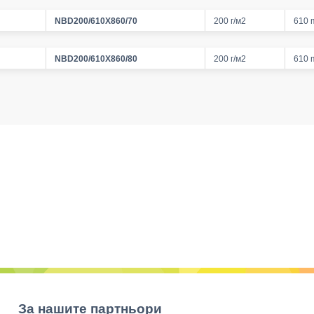
NBD200/610X860/70
200 г/м2
610
NBD200/610X860/80
200 г/м2
610
За нашите партньори