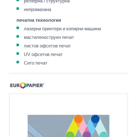
релефна / структурна
непромазана
печатна технология
лазерни принтери и копирни машини
мастиленоструен печат
листов офсетов печат
UV офсетов печат
Сито печат