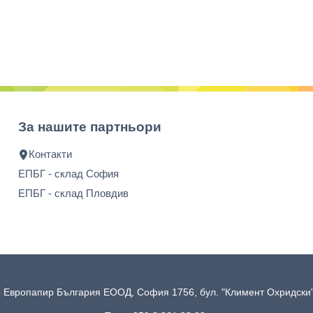
За нашите партньори
Контакти
ЕПБГ - склад София
ЕПБГ - склад Пловдив
 Европапир България ЕООД, София 1756, бул. "Климент Охридск