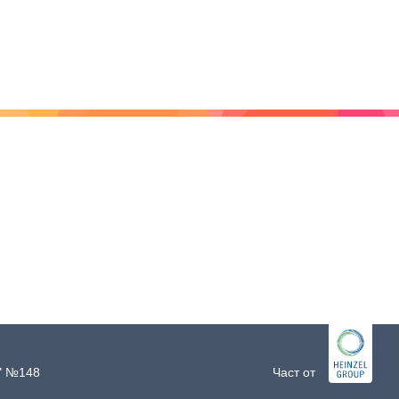
и" №148
Част от