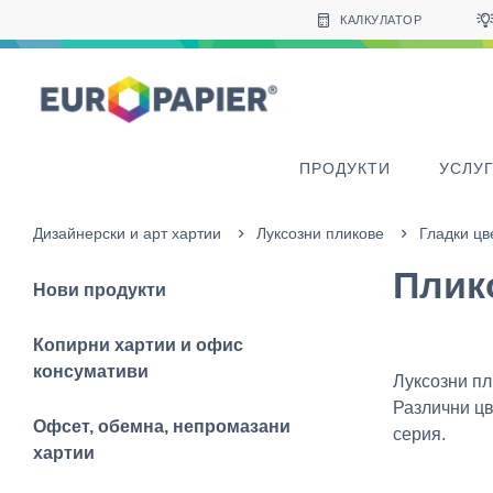
Table Of Content
sr.skip-to.main-content
sr.skip-to.table-of-contents
sr.skip-to.main-navigation
КАЛКУЛАТОР
ПРОДУКТИ
УСЛУ
Дизайнерски и арт хартии
Луксозни пликове
Гладки цв
Плико
Нови продукти
Копирни хартии и офис
консумативи
Луксозни пл
Различни цв
Офсет, обемна, непромазани
серия.
хартии