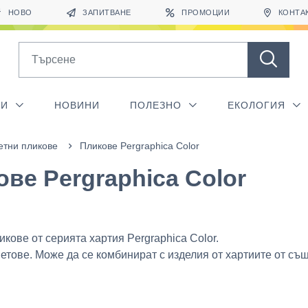
НОВО
ЗАПИТВАНЕ
ПРОМОЦИИ
КОНТА
Search
ГИ
НОВИНИ
ПОЛЕЗНО
ЕКОЛОГИЯ
етни пликове
Пликове Pergraphica Color
ве Pergraphica Color
икове от серията хартия Pergraphica Color.
етове. Може да се комбинират с изделия от хартиите от съ