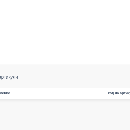
артикули
жение
код на арти