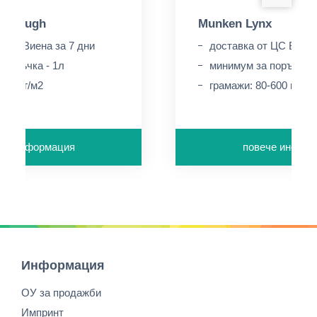
x Rough
Munken Lynx
т ЦС Виена за 7 дни
 поръчка - 1л
минимум за поръчка -
-300 г/м2
грамажи: 80-600 г/м2
че информация
повече инфор
Информация
ОУ за продажби
Импринт