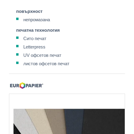
повърхност
непромазана
печатна технология
Сито печат
Letterpress
UV офсетов печат
листов офсетов печат