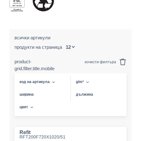
всички артикули
продукти на страница
product-
изчисти филтъра
grid.filter.title.mobile
код на артикула
g/m²
ширина
дължина
цвят
Refit
RFT200F720X1020/51