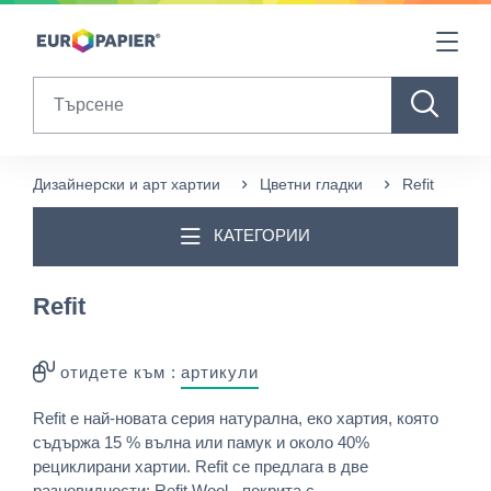
Table Of Content
sr.skip-to.main-content
sr.skip-to.table-of-contents
sr.skip-to.main-navigation
Search
Дизайнерски и арт хартии
Цветни гладки
Refit
КАТЕГОРИИ
Refit
отидете към :
артикули
Refit e най-новата серия натурална, еко хартия, която
съдържа 15 % вълна или памук и около 40%
рециклирани хартии. Refit се предлага в две
разновидности: Refit Wool - покрита с ...