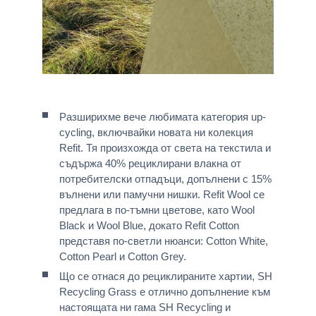
Разширихме вече любимата категория up-
cycling, включвайки новата ни колекция
Refit. Тя произхожда от света на текстила и
съдържа 40% рециклирани влакна от
потребителски отпадъци, допълнени с 15%
вълнени или памучни нишки. Refit Wool се
предлага в по-тъмни цветове, като Wool
Black и Wool Blue, докато Refit Cotton
представя по-светли нюанси: Cotton White,
Cotton Pearl и Cotton Grey.
Що се отнася до рециклираните хартии, SH
Recycling Grass е отлично допълнение към
настоящата ни гама SH Recycling и