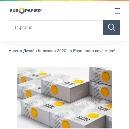
Table Of Content
sr.skip-to.main-content
sr.skip-to.table-of-contents
sr.skip-to.main-navigation
Search
Новата Дизайн Колекция 2020 на Европапир вече е тук!