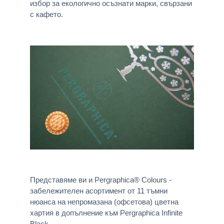
избор за екологично осъзнати марки, свързани
с кафето.
Представяме ви и Pergraphica® Colours -
забележителен асортимент от 11 тъмни
нюанса на непромазана (офсетова) цветна
хартия в допълнение към Pergraphica Infinite
Black.