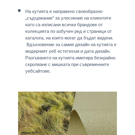
На кутията е направено своеобразно
„съдържание“ за улеснение на клиентите
като са изписани всички брандове от
колекцията по азбучен ред и страници от
каталога, на които могат да бъдат видени.
Вдъхновение за самия дизайн на кутията е
модерният уеб естетизъм и дата дизайн.
Разгъването на кутията имитира безкрайно
скролване с мишката при съвременните
уебсайтове.