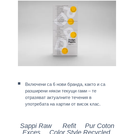
Включени са 6 нови бранда, както и са
разширени някои текущи гами – те
отразяват актуалните течения в
употребата на хартии от висок клас.
Sappi Raw Refit Pur Coton
Exces Color Style Recycled