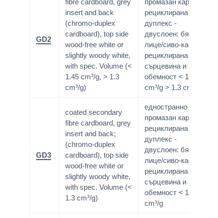
fibre cardboard, grey
промазан картон;
insert and back
рециклирана маса;
(chromo-duplex
дуплекс -
cardboard), top side
двуслоен: бяло
GD2
wood-free white or
лице/сиво-кафява
slightly woody white,
рециклирана
with spec. Volume (<
сърцевина и гръб;
1.45 cm³/g, > 1.3
обемност < 1.45
cm³/g)
cm³/g > 1.3 cm³/g
едностранно
coated secondary
промазан картон;
fibre cardboard, grey
рециклирана маса;
insert and back;
дуплекс -
(chromo-duplex
двуслоен: бяло
GD3
cardboard), top side
лице/сиво-кафява
wood-free white or
рециклирана
slightly woody white,
сърцевина и гръб;
with spec. Volume (<
обемност < 1.3
1.3 cm³/g)
cm³/g