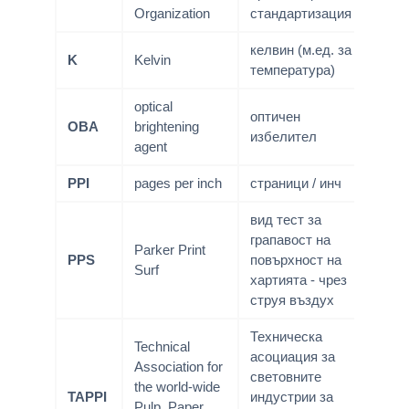
Organization
стандартизация
келвин (м.ед. за
K
Kelvin
температура)
optical
оптичен
OBA
brightening
избелител
agent
PPI
pages per inch
страници / инч
вид тест за
грапавост на
Parker Print
PPS
повърхност на
Surf
хартията - чрез
струя въздух
Техническа
Technical
асоциация за
Association for
световните
the world-wide
TAPPI
индустрии за
Pulp, Paper