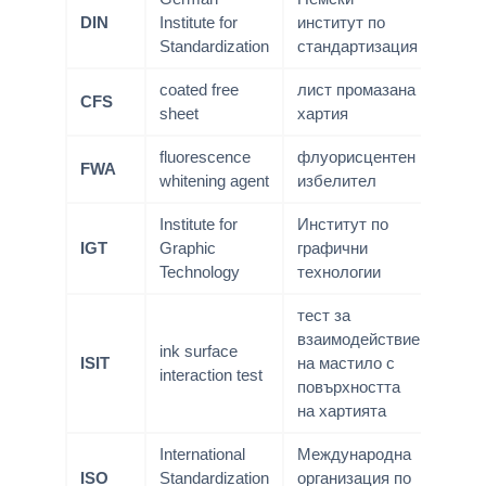
DIN
Institute for
институт по
Standardization
стандартизация
coated free
лист промазана
CFS
sheet
хартия
fluorescence
флуорисцентен
FWA
whitening agent
избелител
Institute for
Институт по
IGT
Graphic
графични
Technology
технологии
тест за
взаимодействие
ink surface
ISIT
на мастило с
interaction test
повърхността
на хартията
International
Международна
ISO
Standardization
организация по