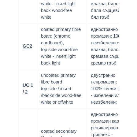
white - insert light
влакна; бяло лице/
back wood-free
бяла сърцевина/
white
бял гръб
coated primary fibre
едностранно
board (chromo
промазан; 100%
cardboard),
неизбелени свежи
GC2
top side wood-free
влакна; бяло лице/
white - insert light
кремава сърцевина/
back light
кремав гръб
uncoated primary
двустранно
fibre board
непромазан;
UC 1
top side / insert
100% свежи влакна
/ 2
/backside wood-free
- избелени или
white or offwhite
неизбелени;
едностранно
промазан картон;
рециклирана маса;
coated secondary
триплекс -