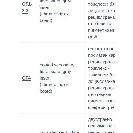
fibre board, grey
GT1-
трислоен: бяло
insert
2-3
лице/сиво-кафява
(chromo triplex
рециклирана
board)
сърцевина/
пигментно избелен
гръб
едностранно
промазан картон;
рециклирана маса;
coated secondary
триплекс -
fibre board, grey
трислоен: бяло
GT4
insert
лице/сиво-кафява
(chromo triplex
рециклирана
board)
сърцевина/
пигментно кафяв/
крафтов гръб
двустранно
непромазан картон;
uncoated secondary
рециклирана маса;