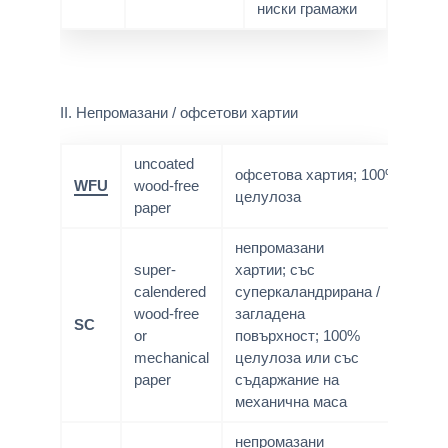
ниски грамажи
II. Непромазани / офсетови хартии
uncoated
офсетова хартия; 100%
WFU
wood-free
целулоза
paper
непромазани
super-
хартии; със
calendered
суперкаландрирана /
wood-free
загладена
SC
or
повърхност; 100%
mechanical
целулоза или със
paper
съдаржание на
механична маса
непромазани