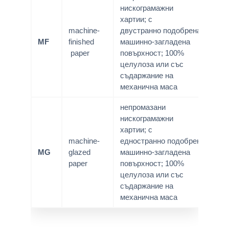
нискограмажни
хартии; с
machine-
двустранно подобрена,
MF
finished
машинно-загладена
paper
повърхност; 100%
целулоза или със
съдаржание на
механична маса
непромазани
нискограмажни
хартии; с
machine-
едностранно подобрена,
MG
glazed
машинно-загладена
paper
повърхност; 100%
целулоза или със
съдаржание на
механична маса