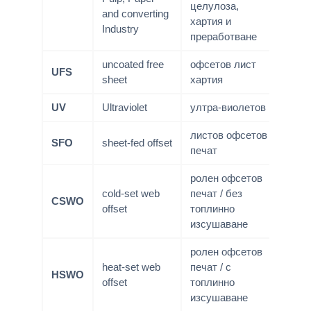
целулоза,
and converting
хартия и
Industry
преработване
uncoated free
офсетов лист
UFS
sheet
хартия
UV
Ultraviolet
ултра-виолетов
листов офсетов
SFO
sheet-fed offset
печат
ролен офсетов
cold-set web
печат / без
CSWO
offset
топлинно
изсушаване
ролен офсетов
heat-set web
печат / с
HSWO
offset
топлинно
изсушаване