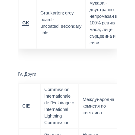
мукава -
двустранно
Graukarton; grey
непромазан картон;
board -
GK
100% рециклирана
uncoated, secondary
маса; лице,
fible
сърцевина и гръб -
сиви
IV. Други
Commission
Internationale
Международна
de l'Eclairage =
CIE
комисия по
International
светлина
Lightning
Commission
German
Немски