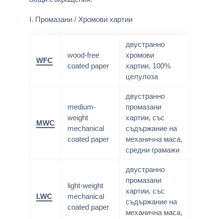
I. Промазани / Хромови хартии
двустранно
wood-free
хромови
WFC
coated paper
хартии, 100%
целулоза
двустранно
medium-
промазани
weight
хартии, със
MWC
mechanical
съдържание на
coated paper
механична маса,
средни грамажи
двустранно
промазани
light-weight
хартии, със
LWC
mechanical
съдържание на
coated paper
механична маса,