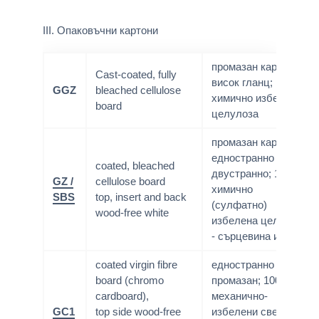
III. Опаковъчни картони
промазан картон;
Cast-coated, fully
висок гланц; 100%
GGZ
bleached cellulose
химично избелена
board
целулоза
промазан картон -
едностранно или
coated, bleached
двустранно; 100%
GZ /
cellulose board
химично
SBS
top, insert and back
(сулфатно)
wood-free white
избелена целулоза
- сърцевина и гръб;
coated virgin fibre
едностранно
board (chromo
промазан; 100%
cardboard),
механично-
GC1
top side wood-free
избелени свежи