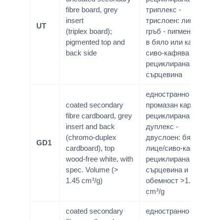
fibre board, grey
триплекс -
insert
трислоен: лице и
UT
(triplex board);
гръб - пигментирани
pigmented top and
в бяло или кафяво/
back side
сиво-кафява
рециклирана
сърцевина
едностранно
coated secondary
промазан картон;
fibre cardboard, grey
рециклирана маса;
insert and back
дуплекс -
(chromo-duplex
двуслоен: бяло
GD1
cardboard), top
лице/сиво-кафява
wood-free white, with
рециклирана
spec. Volume (>
сърцевина и гръб;
1.45 cm³/g)
обемност >1.45
cm³/g
coated secondary
едностранно