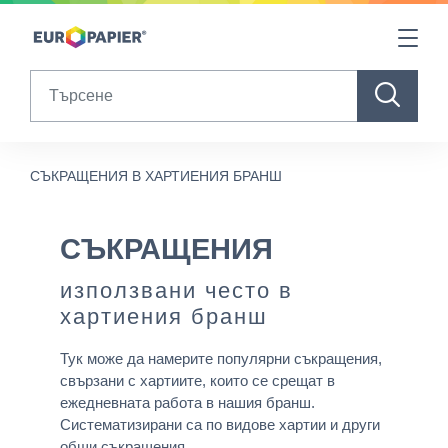
Table Of Content
СЪКРАЩЕНИЯ
Още статии от същата рубрика...
sr.skip-to.main-content
sr.skip-to.table-of-contents
sr.skip-to.main-navigation
Search
СЪКРАЩЕНИЯ В ХАРТИЕНИЯ БРАНШ
СЪКРАЩЕНИЯ
използвани често в
хартиения бранш
Тук може да намерите популярни съкращения,
свързани с хартиите, които се срещат в
ежедневната работа в нашия бранш.
Систематизирани са по видове хартии и други
общи съкращения.